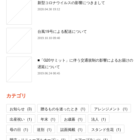
新型コロナウイルスの影響につきまして
2020.04.30 19:12
台風19号による配送について
2019.10.10 09:40
■「G20サミット」に伴う交通規制の影響によるお届けの
遅延について
2019.06.24 00:45
カテゴリ
お知らせ
(
3
)
贈るものを迷ったとき
(
1
)
アレンジメント
(
1
)
出産祝い
(
1
)
年末
(
1
)
お歳暮
(
1
)
法人
(
1
)
母の日
(
1
)
送別
(
1
)
誌面掲載
(
1
)
スタンド生花
(
1
)
開店・リニューアルオープン
(
1
)
エアープランツ
(
1
)