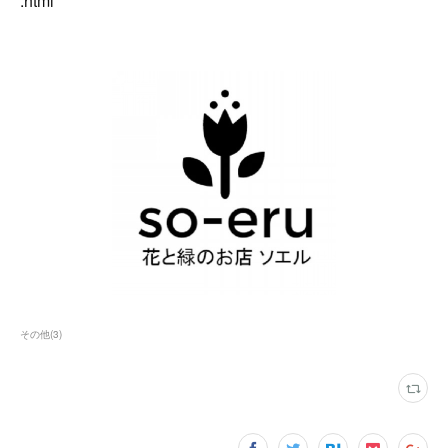
.html
その他
(
3
)